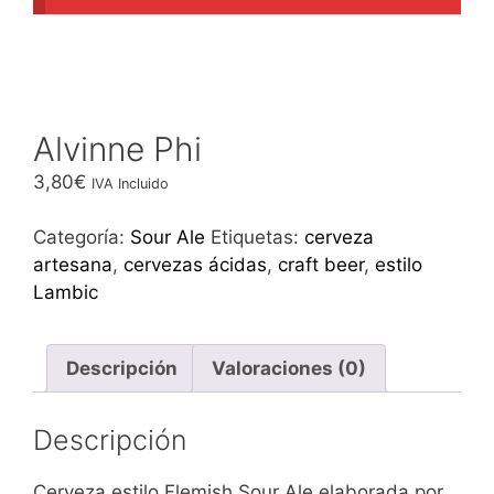
Alvinne Phi
3,80
€
IVA Incluido
Categoría:
Sour Ale
Etiquetas:
cerveza
artesana
,
cervezas ácidas
,
craft beer
,
estilo
Lambic
Descripción
Valoraciones (0)
Descripción
Cerveza estilo Flemish Sour Ale elaborada por