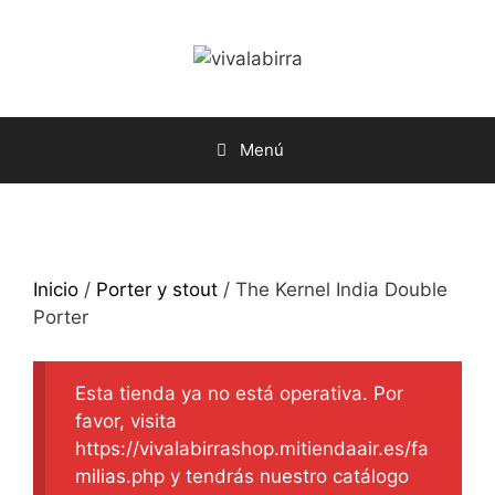
Saltar
al
contenido
Menú
Inicio
/
Porter y stout
/ The Kernel India Double
Porter
Esta tienda ya no está operativa. Por
favor, visita
https://vivalabirrashop.mitiendaair.es/fa
milias.php y tendrás nuestro catálogo