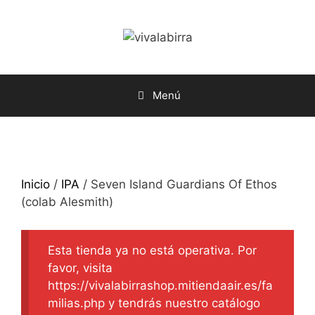
Saltar
al
contenido
Menú
Inicio
/
IPA
/ Seven Island Guardians Of Ethos
(colab Alesmith)
Esta tienda ya no está operativa. Por
favor, visita
https://vivalabirrashop.mitiendaair.es/fa
milias.php y tendrás nuestro catálogo