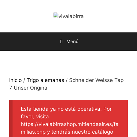
Saltar
al
contenido
Menú
Inicio
/
Trigo alemanas
/ Schneider Weisse Tap
7 Unser Original
Esta tienda ya no está operativa. Por
favor, visita
https://vivalabirrashop.mitiendaair.es/fa
milias.php y tendrás nuestro catálogo