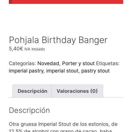
Pohjala Birthday Banger
5,40
€
IVA Incluido
Categorías:
Novedad
,
Porter y stout
Etiquetas:
imperial pastry
,
imperial stout
,
pastry stout
Descripción
Valoraciones (0)
Descripción
Otra gruesa Imperial Stout de los estonios, de
12,5% de alcohol con grano de cacao, haba