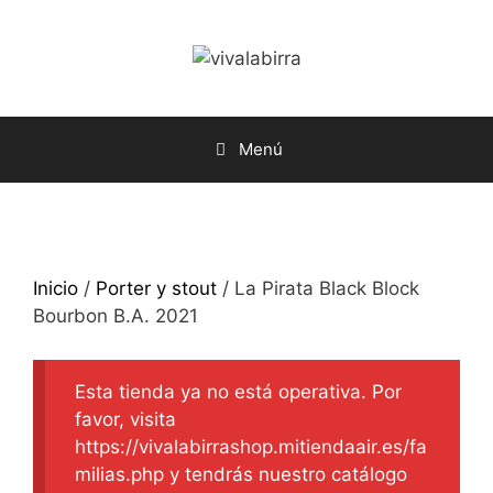
Saltar
al
contenido
Menú
Inicio
/
Porter y stout
/ La Pirata Black Block
Bourbon B.A. 2021
Esta tienda ya no está operativa. Por
favor, visita
https://vivalabirrashop.mitiendaair.es/fa
milias.php y tendrás nuestro catálogo