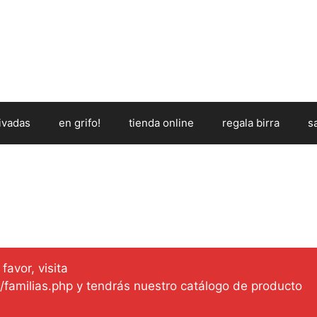
ivadas
en grifo!
tienda online
regala birra
s
favor, visita
es/familias.php y tendrás nuestro catálogo de producto