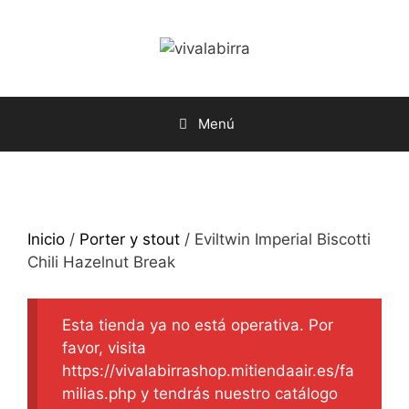
Saltar
al
contenido
Menú
Inicio
/
Porter y stout
/ Eviltwin Imperial Biscotti
Chili Hazelnut Break
Esta tienda ya no está operativa. Por
favor, visita
https://vivalabirrashop.mitiendaair.es/fa
milias.php y tendrás nuestro catálogo