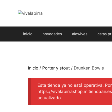
Saltar
al
contenido
inicio
novedades
alewives
catas pr
Inicio
/
Porter y stout
/ Drunken Bowie
Esta tienda ya no está operativa. Por 
https://vivalabirrashop.mitiendaair.
actualizado