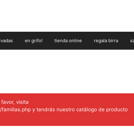
ivadas
en grifo!
tienda online
regala birra
s
favor, visita
es/familias.php y tendrás nuestro catálogo de producto