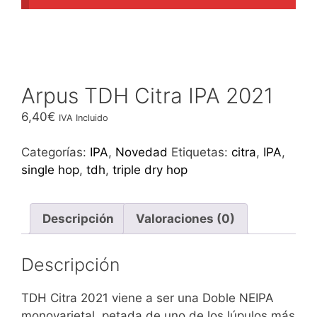
Arpus TDH Citra IPA 2021
6,40
€
IVA Incluido
Categorías:
IPA
,
Novedad
Etiquetas:
citra
,
IPA
,
single hop
,
tdh
,
triple dry hop
Descripción
Valoraciones (0)
Descripción
TDH Citra 2021 viene a ser una Doble NEIPA
monovarietal, petada de uno de los lúpulos más