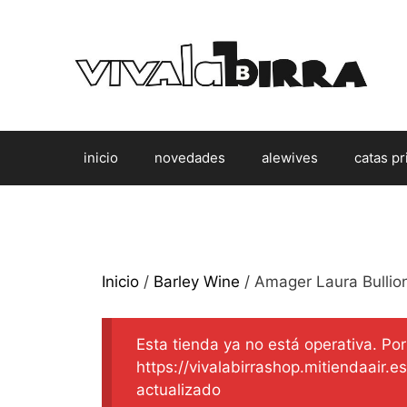
Saltar
al
contenido
inicio
novedades
alewives
catas pr
Inicio
/
Barley Wine
/ Amager Laura Bullio
Esta tienda ya no está operativa. Por 
https://vivalabirrashop.mitiendaair.
actualizado