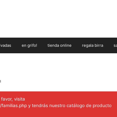
ivadas
en grifo!
tienda online
regala birra
s
n
favor, visita
es/familias.php y tendrás nuestro catálogo de producto