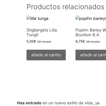
Productos relacionados
Stigbergets Lilla
Popihn Barley W
Tung0
Bourbon B.A.
5,00
€
6,75
€
IVA Incluido
IVA Incluido
añadir al carrito
añadir al carr
Has entrado
en un nuevo estilo de vida, ya