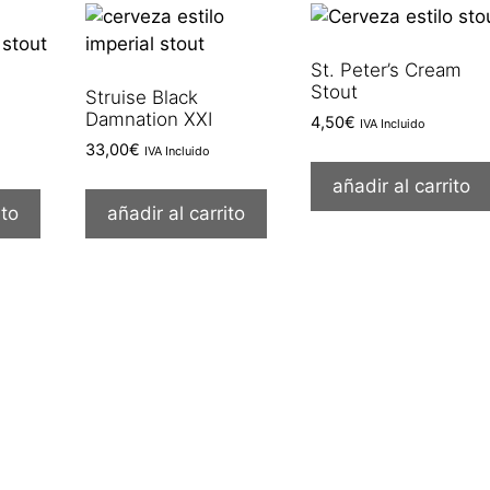
St. Peter’s Cream
Stout
Struise Black
Damnation XXI
4,50
€
IVA Incluido
33,00
€
IVA Incluido
añadir al carrito
ito
añadir al carrito