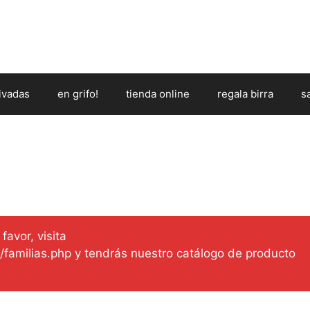
ivadas
en grifo!
tienda online
regala birra
s
favor, visita
es/familias.php y tendrás nuestro catálogo de producto