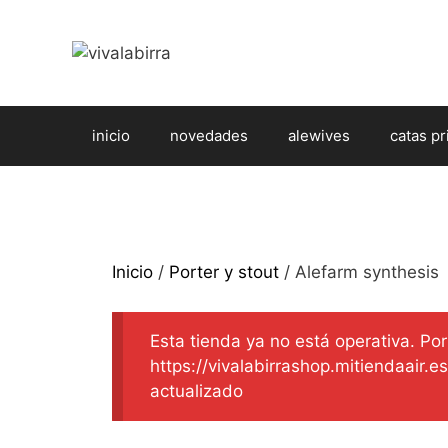
Saltar
al
contenido
inicio
novedades
alewives
catas pr
Inicio
/
Porter y stout
/ Alefarm synthesis
Esta tienda ya no está operativa. Por 
https://vivalabirrashop.mitiendaair.
actualizado