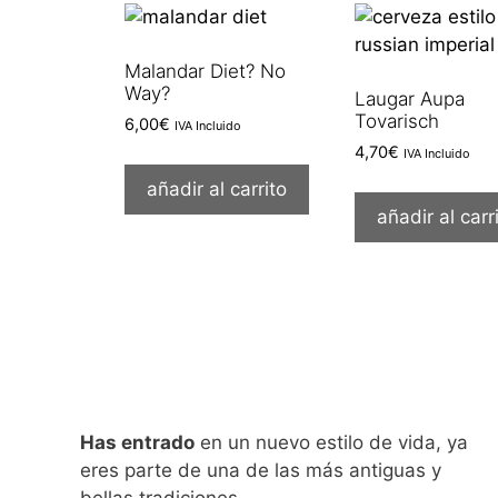
Malandar Diet? No
Way?
Laugar Aupa
Tovarisch
6,00
€
IVA Incluido
4,70
€
IVA Incluido
añadir al carrito
añadir al carr
Has entrado
en un nuevo estilo de vida, ya
eres parte de una de las más antiguas y
bellas tradiciones…