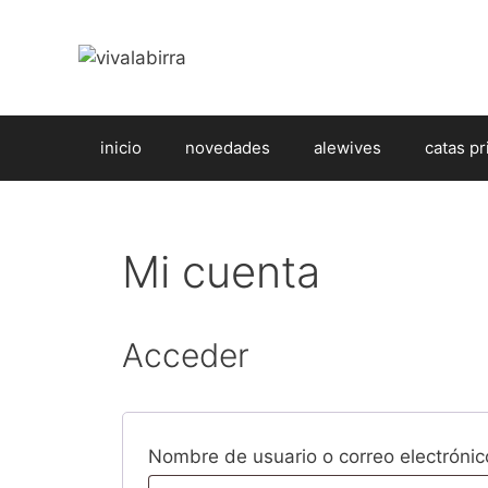
Saltar
al
contenido
inicio
novedades
alewives
catas pr
Mi cuenta
Acceder
Nombre de usuario o correo electróni