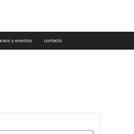
araos y eventos
contacto
bligatorio