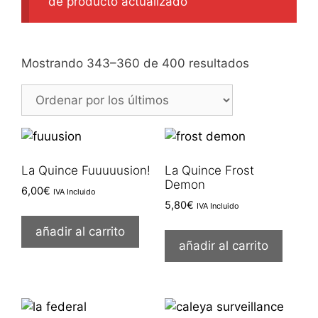
de producto actualizado
Ordenado
Mostrando 343–360 de 400 resultados
por
los
últimos
La Quince Fuuuuusion!
La Quince Frost
Demon
6,00
€
IVA Incluido
5,80
€
IVA Incluido
añadir al carrito
añadir al carrito