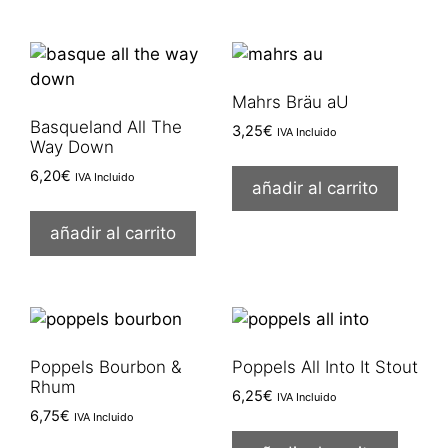
Mahrs Bräu aU
Basqueland All The
3,25
€
IVA Incluido
Way Down
6,20
€
IVA Incluido
añadir al carrito
añadir al carrito
Poppels Bourbon &
Poppels All Into It Stout
Rhum
6,25
€
IVA Incluido
6,75
€
IVA Incluido