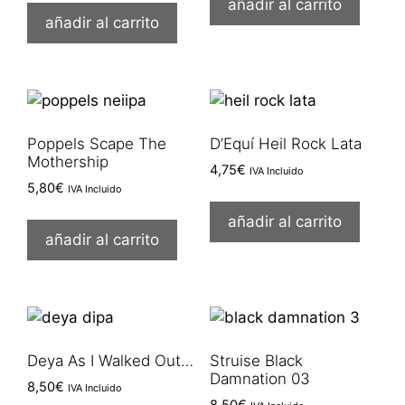
añadir al carrito
añadir al carrito
Poppels Scape The
D’Equí Heil Rock Lata
Mothership
4,75
€
IVA Incluido
5,80
€
IVA Incluido
añadir al carrito
añadir al carrito
Deya As I Walked Out…
Struise Black
Damnation 03
8,50
€
IVA Incluido
8,50
€