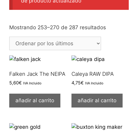
de producto actualizado
Ordenado
Mostrando 253–270 de 287 resultados
por
los
últimos
Falken Jack The NEIPA
Caleya RAW DIPA
5,60
€
4,75
€
IVA Incluido
IVA Incluido
añadir al carrito
añadir al carrito